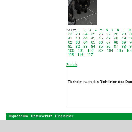
Seite:
1
2
3
4
5
6
7
8
9
1
22
23
24
25
26
27
28
29
3
42
43
44
45
46
47
48
49
5
62
63
64
65
66
67
68
69
7
81
82
83
84
85
86
87
88
8
100
101
102
103
104
105
10
115
116
117
Zurück
Tierheim nach den Richtlinien des De
Impressum
Datenschutz
Disclaimer