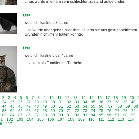
Linus wurde in einem sehr schlechten Zustand aufgefunden.
Lisa
weiblich, kastriert, 3 Jahre
Lisa wurde abgegeben, weil ihre Halterin sie aus gesundheitlichen
Gründen nicht mehr halten konnte.
Lisa
weiblich, kastriert, ca. 4Jahre
Lisa kam als Fundtier ins Tierheim
2
3
4
5
6
7
8
9
10
11
12
13
14
15
16
17
18
19
20
24
25
26
27
28
29
30
31
32
33
34
35
36
37
38
39
40
44
45
46
47
48
49
50
51
52
53
54
55
56
57
58
59
60
63
64
65
66
67
68
69
70
71
72
73
74
75
76
77
78
79
83
84
85
86
87
88
89
90
91
92
93
94
95
96
97
98
99
01
102
103
104
105
106
107
108
109
110
111
112
113
114
16
117