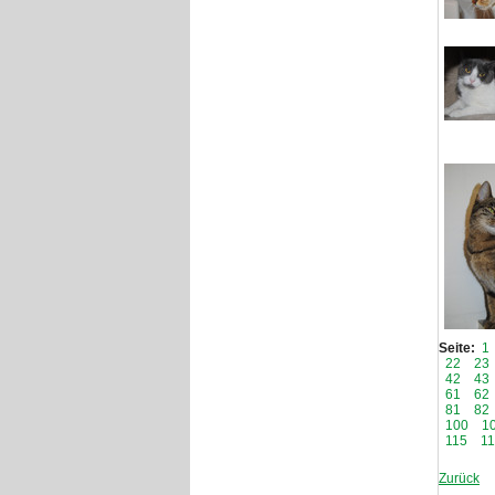
Seite:
1
22
23
42
43
61
62
81
82
100
1
115
1
Zurück