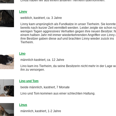
Linda haben wir aus einem anderen Tierheim übernommen.
Linny
weiblich, kastriert, ca. 3 Jahre
Linny kam ursprünglich als Fundkatze in unser Tierheim. Sie konnte
bereits nach kurzer Zeit vermittelt werden. Leider zeigte sie schon n
wenigen Tagen aggressives Verhalten gegen ihre neuen Besitzer. 
einem halben Jahr mit immer wiederkehrenden Angriffen von Linny 
ihre Besitzer gaben diese auf und brachten Linny wieder zuück ins
Tierheim.
Lino
männlich kastriert, ca. 12 Jahre
Lino kam ins Tierheim, da seine Besitzerin nicht mehr in der Lage w
ihn zu versorgen.
Lino und Tom
beide männlich, kastriert, 7 Monate
Lino und Tom kommen aus einer schlechten Haltung.
Linus
männlich, kastriert, 1-2 Jahre