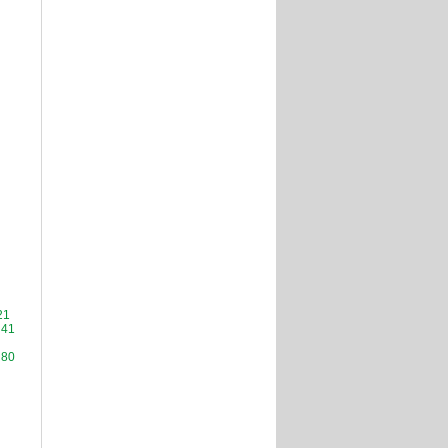
21
41
80