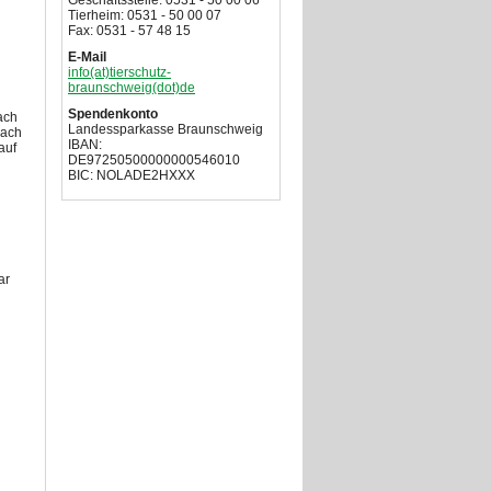
Geschäftsstelle: 0531 - 50 00 06
Tierheim: 0531 - 50 00 07
Fax: 0531 - 57 48 15
E-Mail
info(at)tierschutz-
braunschweig(dot)de
Spendenkonto
ach
Landessparkasse Braunschweig
Nach
IBAN:
auf
DE97250500000000546010
BIC: NOLADE2HXXX
ar