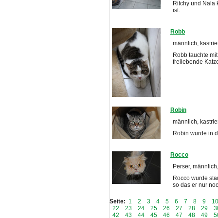
Ritchy und Nala 
ist.
Robb
männlich, kastrier
Robb tauchte mit 
freilebende Katz
Robin
männlich, kastrie
Robin wurde in d
Rocco
Perser, männlich,
Rocco wurde star
so das er nur no
Seite:
1
2
3
4
5
6
7
8
9
1
22
23
24
25
26
27
28
29
3
42
43
44
45
46
47
48
49
5