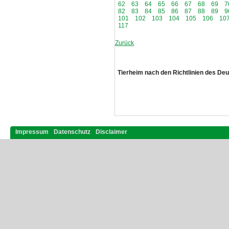
62
63
64
65
66
67
68
69
7
82
83
84
85
86
87
88
89
9
101
102
103
104
105
106
10
117
Zurück
Tierheim nach den Richtlinien des De
Impressum
Datenschutz
Disclaimer