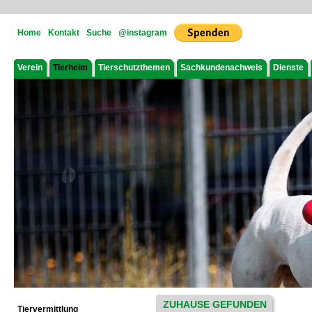
Home
Kontakt
Suche
@instagram
Verein
Tierheim
Tierschutzthemen
Sachkundenachweis
Dienste
ZUHAUSE GEFUNDEN
Tiervermittlung