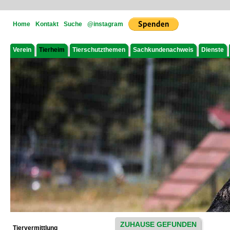
Home
Kontakt
Suche
@instagram
Verein
Tierheim
Tierschutzthemen
Sachkundenachweis
Dienste
ZUHAUSE GEFUNDEN
Tiervermittlung