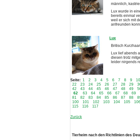
männlich, kastrier
Lux wurde in ein
bereits einmal v
weil er sich mit 
anfreunden konn
Lux
Britisch Kurzhaar
Lux lief abends 
diesen trotz mit
leider nirgends 
Seite:
1
2
3
4
5
6
7
8
9
1
22
23
24
25
26
27
28
29
3
42
43
44
45
46
47
48
49
5
62
63
64
65
66
67
68
69
81
82
83
84
85
86
87
88
8
100
101
102
103
104
105
10
115
116
117
Zurück
Tierheim nach den Richtlinien des De