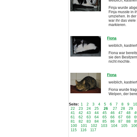
weiblich, kastrier
Finja wurde abge
Finja musste in i
umziehen. In der
war ihr das viele
markieren.
Fiona
weiblich, kastrier
Fiona war bereit
sie den Besitzer
nicht mochte.
Fiona
weiblich, kastrier
Fiona wurde tra
Welpen, der berei
Seite:
1
2
3
4
5
6
7
8
9
1
22
23
24
25
26
27
28
29
41
42
43
44
45
46
47
48
4
61
62
63
64
65
66
67
68
6
81
82
83
84
85
86
87
88
8
100
101
102
103
104
105
10
115
116
117