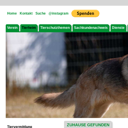
Home
Kontakt
Suche
@instagram
Verein
Tierheim
Tierschutzthemen
Sachkundenachweis
Dienste
ZUHAUSE GEFUNDEN
Tiervermittlung