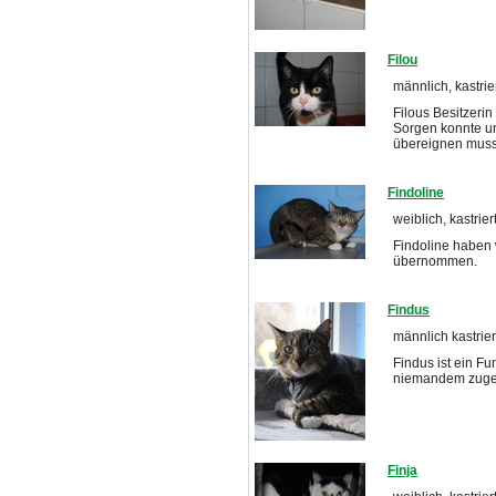
Filou
männlich, kastrier
Filous Besitzerin
Sorgen konnte u
übereignen muss
Findoline
weiblich, kastrier
Findoline haben 
übernommen.
Findus
männlich kastrier
Findus ist ein Fu
niemandem zuge
Finja