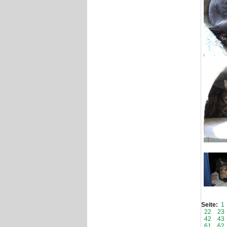
Seite:
1
22
23
42
43
61
62