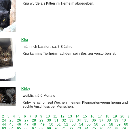
Kira wurde als Kitten im Tierheim abgegeben.
Kira
männlich kastriert, ca. 7-8 Jahre
Kira kam ins Tierheim nachdem sein Besitzer verstorben ist.
Kirby
weiblich, 5-6 Monate
Kirby lief schon seit Wochen in einem Kleingartenverein herum und
suchte Anschluss bei Menschen.
2
3
4
5
6
7
8
9
10
11
12
13
14
15
16
17
18
19
20
24
25
26
27
28
29
30
31
32
33
34
35
36
37
38
39
40
44
45
46
47
48
49
50
51
52
53
54
55
56
57
58
59
60
63
64
65
66
67
68
69
70
71
72
73
74
75
76
77
78
79