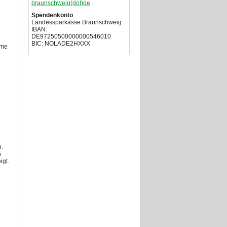
braunschweig(dot)de
Spendenkonto
Landessparkasse Braunschweig
IBAN:
DE97250500000000546010
BIC: NOLADE2HXXX
eme
n.
n
igt.