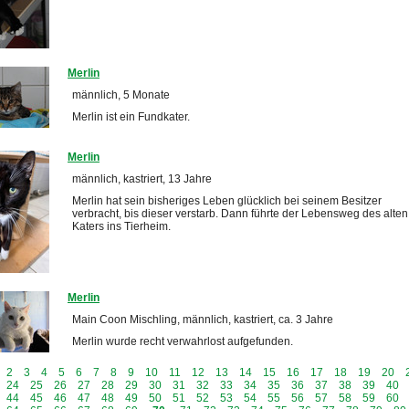
Merlin
männlich, 5 Monate
Merlin ist ein Fundkater.
Merlin
männlich, kastriert, 13 Jahre
Merlin hat sein bisheriges Leben glücklich bei seinem Besitzer
verbracht, bis dieser verstarb. Dann führte der Lebensweg des alten
Katers ins Tierheim.
Merlin
Main Coon Mischling, männlich, kastriert, ca. 3 Jahre
Merlin wurde recht verwahrlost aufgefunden.
2
3
4
5
6
7
8
9
10
11
12
13
14
15
16
17
18
19
20
24
25
26
27
28
29
30
31
32
33
34
35
36
37
38
39
40
44
45
46
47
48
49
50
51
52
53
54
55
56
57
58
59
60