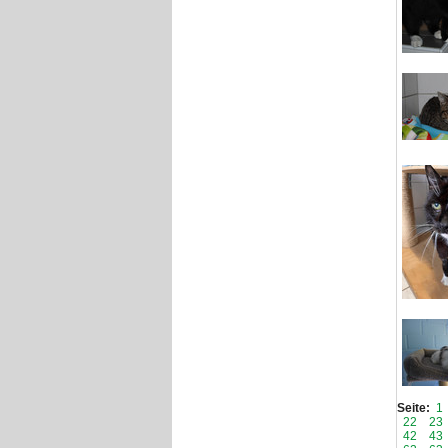
Seite:
1
22
23
42
43