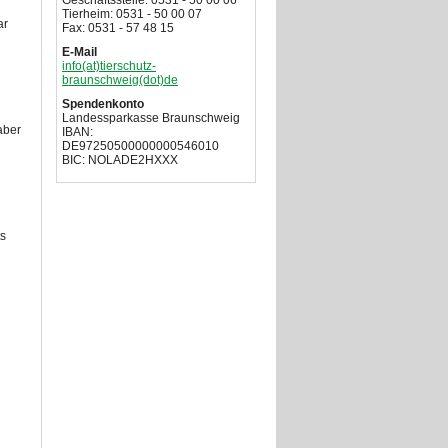
Geschäftsstelle: 0531 - 50 00 06
Tierheim: 0531 - 50 00 07
ar
Fax: 0531 - 57 48 15
E-Mail
info(at)tierschutz-
braunschweig(dot)de
Spendenkonto
Landessparkasse Braunschweig
aber
IBAN:
DE97250500000000546010
BIC: NOLADE2HXXX
ts