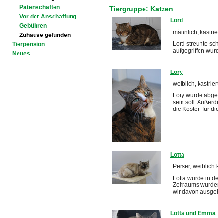
Patenschaften
Tiergruppe: Katzen
Vor der Anschaffung
Lord
Gebühren
männlich, kastrier
Zuhause gefunden
Lord streunte sc
Tierpension
aufgegriffen wur
Neues
Lory
weiblich, kastrier
Lory wurde abgeg
sein soll. Außer
die Kosten für d
Lotta
Perser, weiblich k
Lotta wurde in d
Zeitraums wurden
wir davon ausgeh
Lotta und Emma