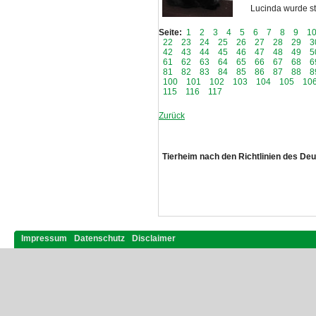
Lucinda wurde s
Seite:
1
2
3
4
5
6
7
8
9
1
22
23
24
25
26
27
28
29
3
42
43
44
45
46
47
48
49
5
61
62
63
64
65
66
67
68
6
81
82
83
84
85
86
87
88
8
100
101
102
103
104
105
10
115
116
117
Zurück
Tierheim nach den Richtlinien des De
Impressum
Datenschutz
Disclaimer