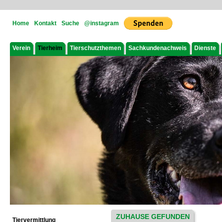
Home
Kontakt
Suche
@instagram
Verein
Tierheim
Tierschutzthemen
Sachkundenachweis
Dienste
ZUHAUSE GEFUNDEN
Tiervermittlung