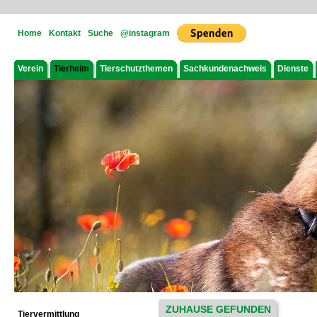
Home
Kontakt
Suche
@instagram
Verein
Tierheim
Tierschutzthemen
Sachkundenachweis
Dienste
ZUHAUSE GEFUNDEN
Tiervermittlung