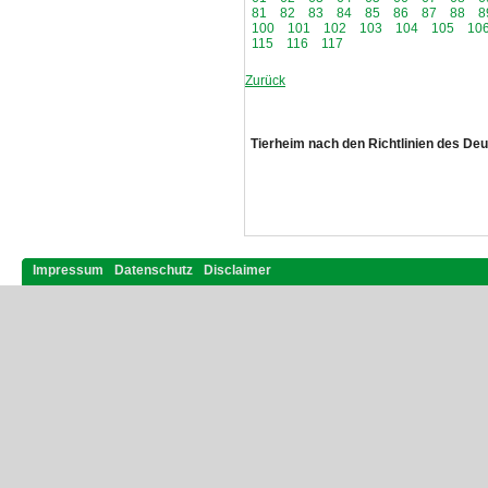
81
82
83
84
85
86
87
88
8
100
101
102
103
104
105
10
115
116
117
Zurück
Tierheim nach den Richtlinien des De
Impressum
Datenschutz
Disclaimer