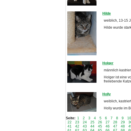
Hilde
weiblich, 13-15 
Hilde wurde sta
Holger
männlich kastrier
Holger ist eine v
freilebende Katz
Holly
weiblich, kastrier
Holly wurde im 
Seite:
1
2
3
4
5
6
7
8
9
1
22
23
24
25
26
27
28
29
3
41
42
43
44
45
46
47
48
4
61
62
63
64
65
66
67
68
6